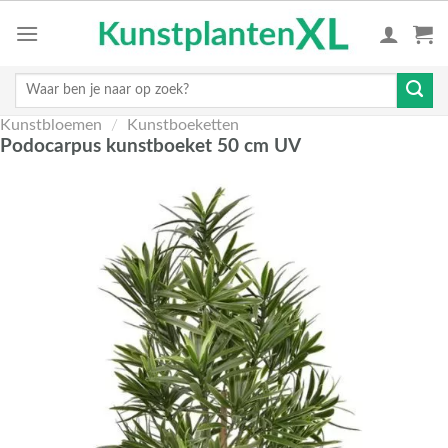
Skip
to
content
Zoeken
naar:
Kunstbloemen
/
Kunstboeketten
Podocarpus kunstboeket 50 cm UV