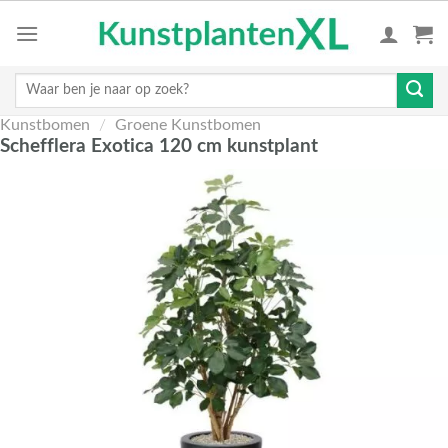
Skip
to
content
Zoeken
naar:
Kunstbomen
/
Groene Kunstbomen
Schefflera Exotica 120 cm kunstplant