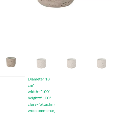
Diameter 18
cm"
width="100"
height="100"
class="attachment-
woocommerce_thumbnail"