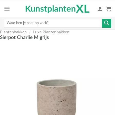
Skip
to
content
Zoeken
naar:
Plantenbakken
/
Luxe Plantenbakken
Sierpot Charlie M grijs