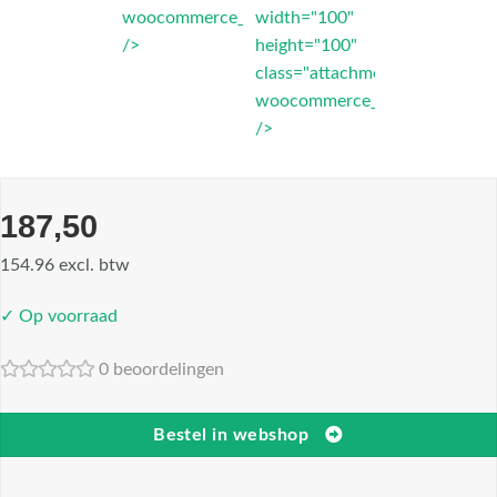
woocommerce_thumbnail"
width="100"
/>
height="100"
class="attachment-
woocommerce_thumbnail"
/>
187,50
154.96 excl. btw
✓ Op voorraad
0 beoordelingen
Bestel in webshop