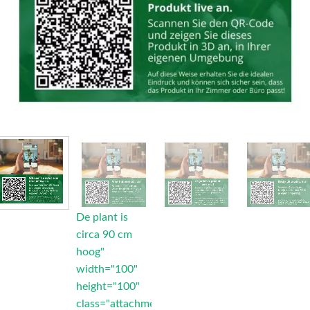
De plant is
circa 90 cm
hoog"
width="100"
height="100"
class="attachment-