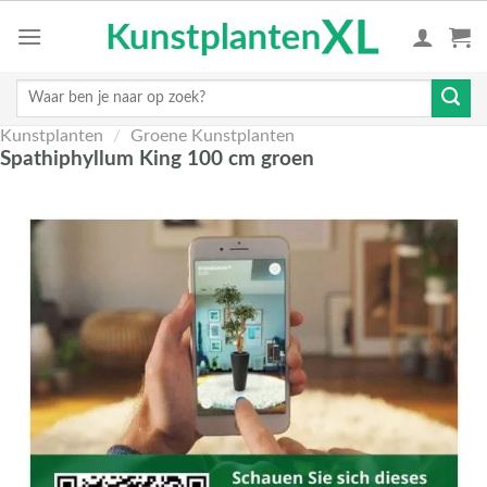
Skip
to
content
Zoeken
naar:
Kunstplanten
/
Groene Kunstplanten
Spathiphyllum King 100 cm groen