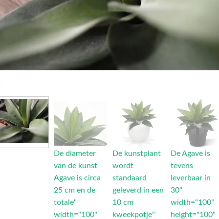
De diameter
De kunstplant
De Agave is
van de kunst
wordt
tevens
Agave is circa
standaard
leverbaar in
25 cm en de
geleverd in een
30"
totale"
10 cm
width="100"
width="100"
kweekpotje"
height="100"