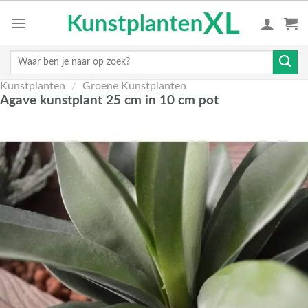
Skip
to
content
Zoeken
naar:
Kunstplanten
/
Groene Kunstplanten
Agave kunstplant 25 cm in 10 cm pot