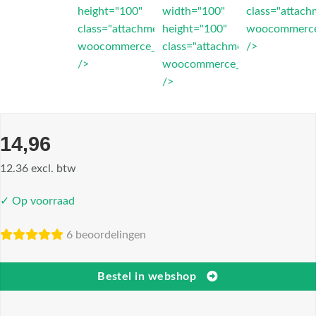
height="100"
width="100"
class="attach
class="attachment-
height="100"
woocommerce
woocommerce_thumbnail"
class="attachment-
/>
/>
woocommerce_thumbnail"
/>
14,96
12.36 excl. btw
✓ Op voorraad
6 beoordelingen
Bestel in webshop