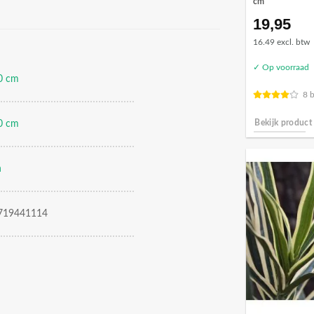
cm
19,95
16.49 excl. btw
✓ Op voorraad
0 cm
8 
0 cm
Bekijk product
n
719441114