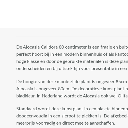
Standaard wordt
deze kunstplant
in een plastic
binnenpot
geleverd"
width="100"
De Alocasia Calidora 80 centimeter is een fraaie en bu
height="100"
perfect hoort bij in een modern binnenhuis of als kanto
class="attachment-
hoge klasse en door de gebruikte materialen is deze plan
woocommerce_thumbnail"
onderscheiden en bij uitstek fijn voor presentatie in ee
/>
De hoogte van deze mooie zijde plant is ongeveer 85cm
Alocasia is ongeveer 80cm. De decoratieve kunstplant 
bladkleur. In Nederland wordt de Alocasia ook wel Oli
Standaard wordt deze kunstplant in een plastic binnenpo
doodeenvoudig in een sierpot te plekken is. De afgebeel
meerprijs voorradig en direct mee te aanschaffen.