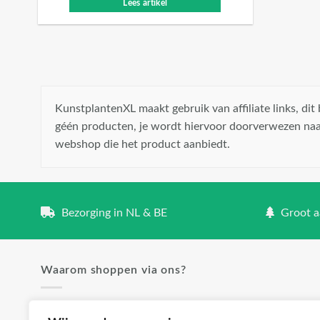
Lees artikel
KunstplantenXL maakt gebruik van affiliate links, di
géén producten, je wordt hiervoor doorverwezen naa
webshop die het product aanbiedt.
Bezorging in NL & BE
Groot aa
Waarom shoppen via ons?
✓ Groot aanbod en lage prijzen