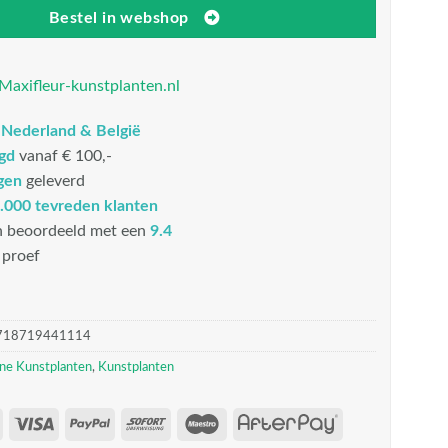
Bestel in webshop
Maxifleur-kunstplanten.nl
n
Nederland & België
rgd
vanaf € 100,-
gen
geleverd
.000 tevreden klanten
n beoordeeld met een
9.4
proef
718719441114
ne Kunstplanten
,
Kunstplanten