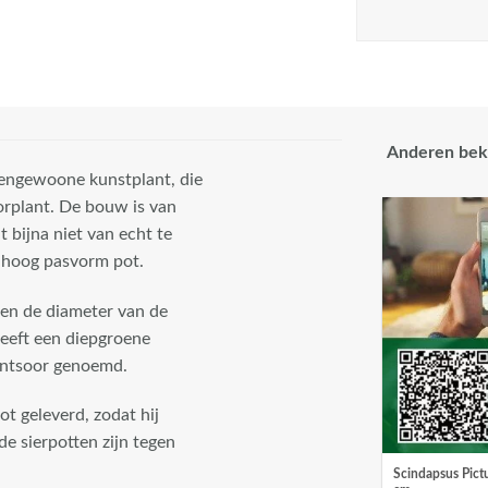
Anderen bek
itengewoone kunstplant, die
orplant. De bouw is van
t bijna niet van echt te
n hoog pasvorm pot.
 en de diameter van de
heeft een diepgroene
fantsoor genoemd.
t geleverd, zodat hij
de sierpotten zijn tegen
Scindapsus Pict