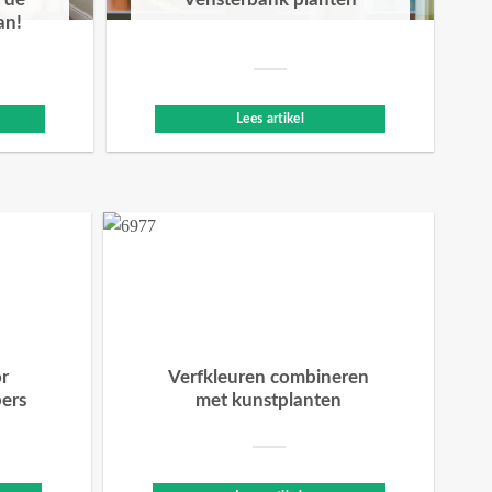
 de
Vensterbank planten
an!
Lees artikel
or
Verfkleuren combineren
bers
met kunstplanten