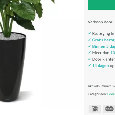
Verkoop door:
✓
Bezorging i
✓
Gratis bezo
✓
Binnen 5 da
✓
Meer dan
10
✓
Door klante
✓ 14 dagen
op 
Artikelnummer:
8
Categorieën:
Groe