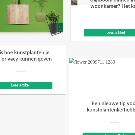
Olijfboom binnen in
woonkamer? Het k
Lees artikel
 is hoe kunstplanten je
 privacy kunnen geven
Lees artikel
Een nieuwe tip vo
kunstplantenliefheb