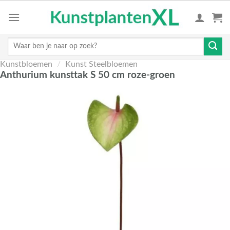
Skip
to
content
Zoeken
naar:
Kunstbloemen
/
Kunst Steelbloemen
Anthurium kunsttak S 50 cm roze-groen