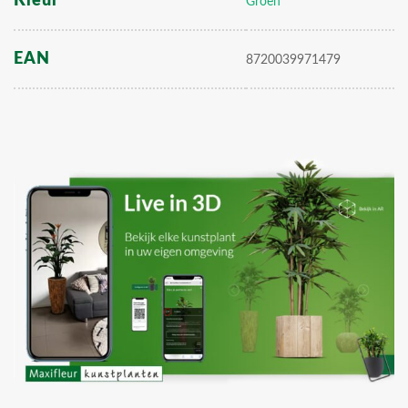
Kleur
Groen
EAN
8720039971479