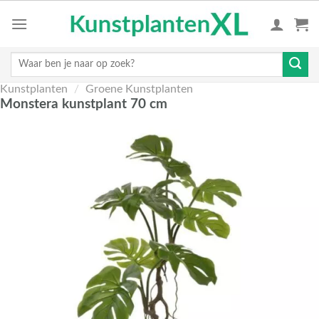
Skip
to
content
Zoeken
naar:
Kunstplanten
/
Groene Kunstplanten
Monstera kunstplant 70 cm