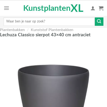
Skip
to
content
Zoeken
naar:
Plantenbakken
/
Kunststof Plantenbakken
Lechuza Classico sierpot 43×40 cm antraciet