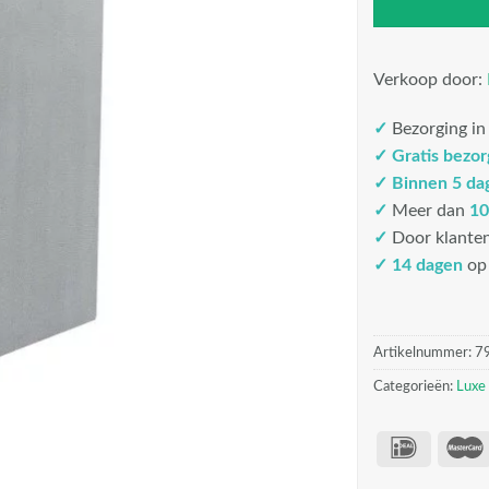
Verkoop door:
✓
Bezorging i
✓
Gratis bezo
✓
Binnen 5 da
✓
Meer dan
10
✓
Door klante
✓ 14 dagen
op 
Artikelnummer:
7
Categorieën:
Luxe