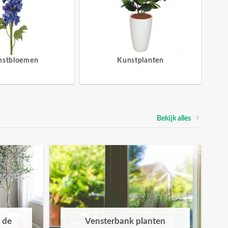
nstbloemen
Kunstplanten
Bekijk alles
 de
Vensterbank planten