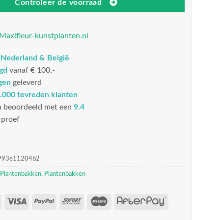
Controleer de voorraad
Maxifleur-kunstplanten.nl
n
Nederland & België
rgd
vanaf € 100,-
gen
geleverd
.000 tevreden klanten
n beoordeeld met een
9.4
proef
993e11204b2
 Plantenbakken
,
Plantenbakken