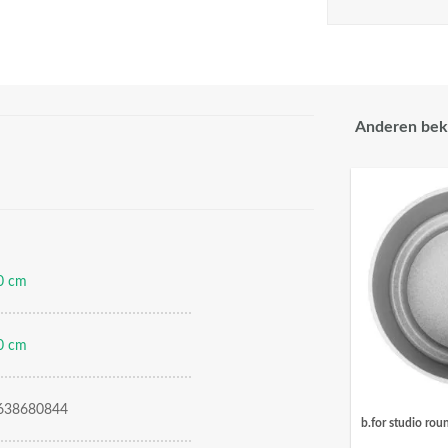
Anderen bek
0 cm
0 cm
638680844
b.for studio rou