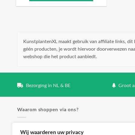
KunstplantenXL maakt gebruik van affiliate links, di
géén producten, je wordt hiervoor doorverwezen naa
webshop die het product aanbiedt.
Bezorging in NL & BE
Groot aa
Waarom shoppen via ons?
✓ Groot aanbod en lage prijzen
Wij waarderen uw privacy
✓ Klanttevredenheid staat voorop