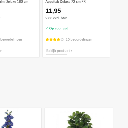
alm Deluxe 180 cm
Appeltak Deluxe 72 cm FR
11,95
w
9.88 excl. btw
✓ Op voorraad
 beoordelingen
10 beoordelingen
 >
Bekijk product >