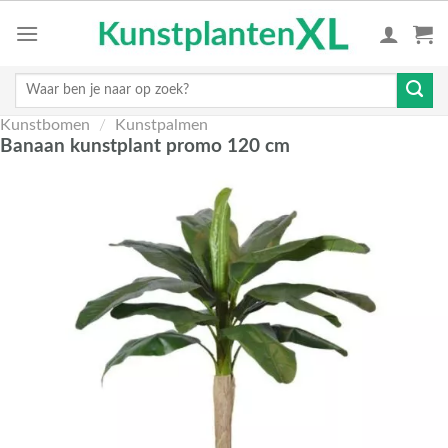
Skip
to
content
Zoeken
naar:
Kunstbomen
/
Kunstpalmen
Banaan kunstplant promo 120 cm