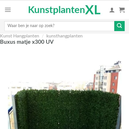
Skip
to
content
Zoeken
naar:
Kunst Hangplanten
/
kunsthangplanten
Buxus matje x300 UV