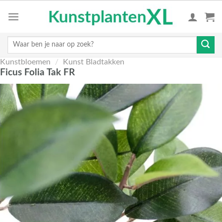
Skip
to
content
Zoeken
naar:
Kunstbloemen
/
Kunst Bladtakken
Ficus Folia Tak FR