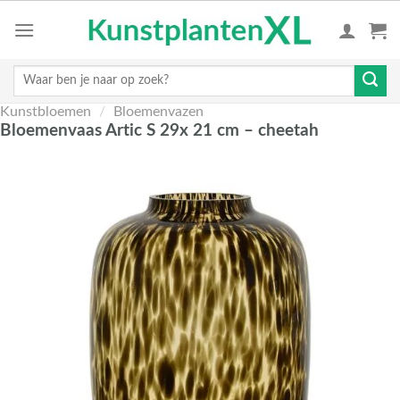
Skip
to
content
Zoeken
naar:
Kunstbloemen
/
Bloemenvazen
Bloemenvaas Artic S 29x 21 cm – cheetah