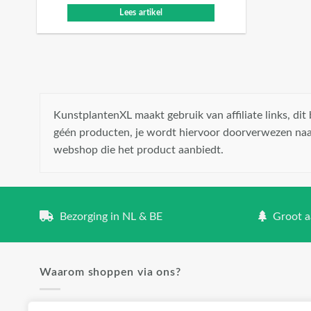
Lees artikel
KunstplantenXL maakt gebruik van affiliate links, di
géén producten, je wordt hiervoor doorverwezen naa
webshop die het product aanbiedt.
Bezorging in NL & BE
Groot aa
Waarom shoppen via ons?
✓ Groot aanbod en lage prijzen