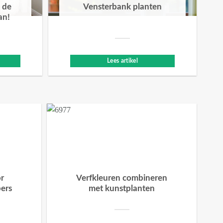
 de
Vensterbank planten
an!
Lees artikel
or
Verfkleuren combineren
bers
met kunstplanten