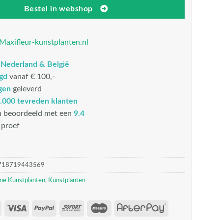
Bestel in webshop
Maxifleur-kunstplanten.nl
n
Nederland & België
rgd
vanaf € 100,-
gen
geleverd
.000 tevreden klanten
n beoordeeld met een
9.4
proef
718719443569
ne Kunstplanten
,
Kunstplanten