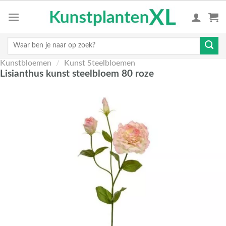
Skip
to
content
Zoeken
naar:
Kunstbloemen
/
Kunst Steelbloemen
Lisianthus kunst steelbloem 80 roze