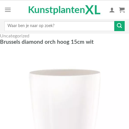
Skip
to
content
Zoeken
naar:
Uncategorized
Brussels diamond orch hoog 15cm wit