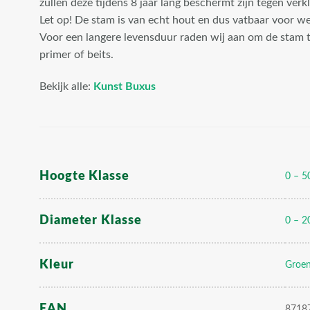
zullen deze tijdens 8 jaar lang beschermt zijn tegen verk
voor
Let op! De stam is van echt hout en dus vatbaar voor 
weersinvloeden
Voor een langere levensduur raden wij aan om de stam 
en zwammen.
primer of beits.
Voor een langere
levensduur raden
Bekijk alle:
Kunst Buxus
wij aan om de
stam te
behandelen met
een primer of
beits."
Hoogte Klasse
0 – 5
width="100"
height="100"
class="attachment-
Diameter Klasse
0 – 2
woocommerce_thumbnail"
/>
Kleur
Groe
EAN
8718