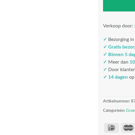
Verkoop door:
✓
Bezorging i
✓
Gratis bezo
✓
Binnen 5 da
✓
Meer dan
10
✓
Door klante
✓ 14 dagen
op 
Artikelnummer:
8
Categorieën:
Groe