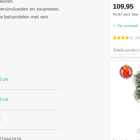
leuren.
109,95
weersinvloeden en zwammen.
90.87 excl. btw
te behandelen met een
✓ Op voorraad
3 
Bekijk product
0 cm
0 cm
n
719443828