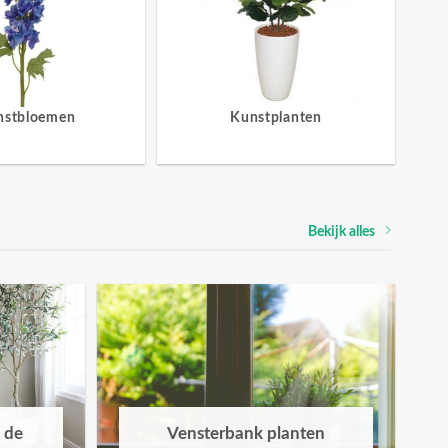
nstbloemen
Kunstplanten
Bekijk alles
 de
Vensterbank planten