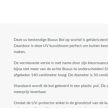
Deze uv bestendige Buxus Bol op wortel is gefabriceerd 
Daardoor is deze UV kunstboom perfect om buiten keur
maken.
De vernieuwde versie is met name door zijn kleurnuanc
bijna niet meer van de echte Buxus te onderscheiden! 
afgeladen 140 centimeter hoog. De diameter is 50 centi
Standaard wordt de bol geleverd in een plastic pot. De a
meerprijs leverbaar.
Let op! De stam
is van echt hout
Omdat de UV-protector enkel in de grondstof van de kun
en dus vatbaar