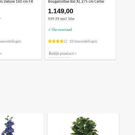
lm Deluxe 160 cm FR
Bougainvillae Bal XL 275 cm Cerise
1.149,00
w
949.59 excl. btw
✓ Op voorraad
beoordelingen
10 beoordelingen
 >
Bekijk product >