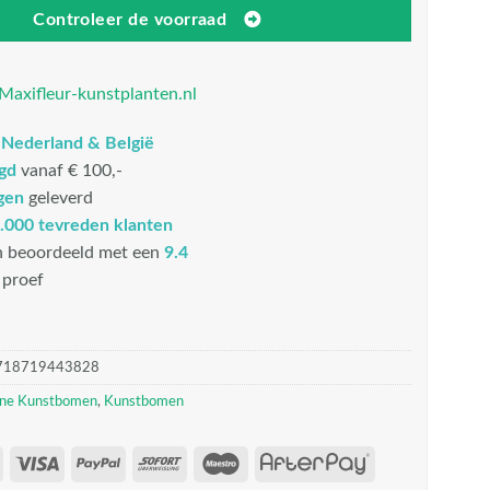
Controleer de voorraad
Maxifleur-kunstplanten.nl
n
Nederland & België
rgd
vanaf € 100,-
gen
geleverd
.000 tevreden klanten
n beoordeeld met een
9.4
proef
718719443828
ne Kunstbomen
,
Kunstbomen