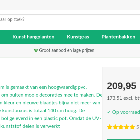
Kunst hangplanten
Kunstgras
Plantenbakken
Groot aanbod en lage prijzen
209,95
173.51 excl. b
✓ Op voorraad
5