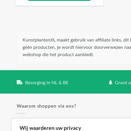
KunstplantenXL maakt gebruik van affiliate links, di
géén producten, je wordt hiervoor doorverwezen naa
webshop die het product aanbiedt.
Bezorging in NL & BE
Groot aa
Waarom shoppen via ons?
✓ Groot aanbod en lage prijzen
Wij waarderen uw privacy
✓ Klanttevredenheid staat voorop