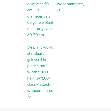
ongeveer 50
woocommerce_thumbnail"
cm. De
/>
diameter van
de gehele plant
meet ongeveer
60-70 cm.
De plant wordt
standaard
geleverd in
plastic pot"
width="100"
height="100"
class="attachment-
woocommerce_thumbnail"
/>