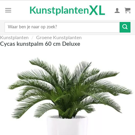
Skip
to
content
Zoeken
naar:
Kunstplanten
/
Groene Kunstplanten
Cycas kunstpalm 60 cm Deluxe