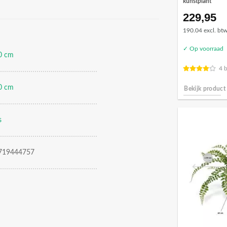
kunstplant
229,95
190.04 excl. bt
✓ Op voorraad
0 cm
4 
0 cm
Bekijk product
s
719444757