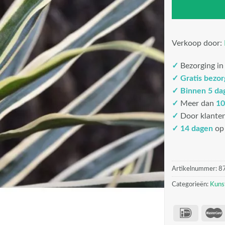
Verkoop door:
✓
Bezorging i
✓
Gratis bezo
✓
Binnen 5 da
✓
Meer dan
10
✓
Door klante
✓ 14 dagen
op 
Artikelnummer:
8
Categorieën:
Kuns