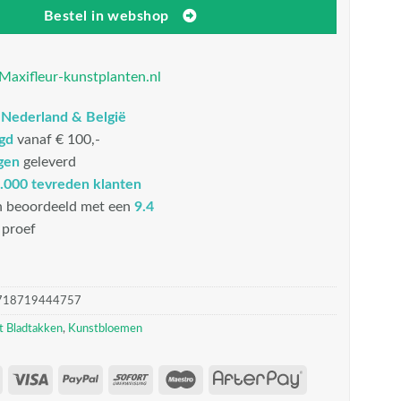
Bestel in webshop
Maxifleur-kunstplanten.nl
n
Nederland & België
rgd
vanaf € 100,-
gen
geleverd
.000 tevreden klanten
n beoordeeld met een
9.4
proef
718719444757
t Bladtakken
,
Kunstbloemen