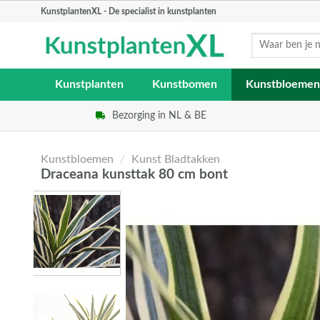
Skip
KunstplantenXL - De specialist in kunstplanten
to
Zoeken
content
naar:
Kunstplanten
Kunstbomen
Kunstbloemen
Bezorging in NL & BE
Kunstbloemen
/
Kunst Bladtakken
Draceana kunsttak 80 cm bont