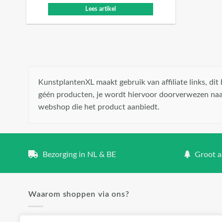
Lees artikel
KunstplantenXL maakt gebruik van affiliate links, di
géén producten, je wordt hiervoor doorverwezen naa
webshop die het product aanbiedt.
Bezorging in NL & BE
Groot aa
Waarom shoppen via ons?
✓ Groot aanbod en lage prijzen