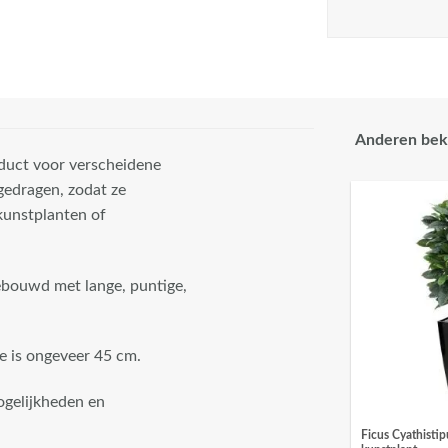
Anderen bek
oduct voor verscheidene
gedragen, zodat ze
kunstplanten of
ebouwd met lange, puntige,
te is ongeveer 45 cm.
ogelijkheden en
Ficus Cyathisti