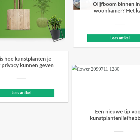
Olijfboom binnen in
woonkamer? Het k
Lees artikel
 is hoe kunstplanten je
 privacy kunnen geven
Lees artikel
Een nieuwe tip vo
kunstplantenliefheb