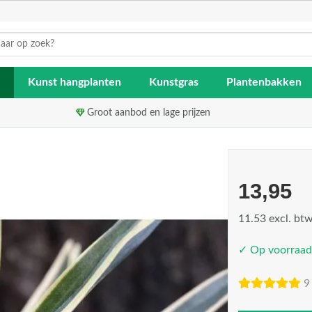
Kunst hangplanten
Kunstgras
Plantenbakken
Groot aanbod en lage prijzen
13,95
11.53 excl. bt
✓ Op voorraad
9