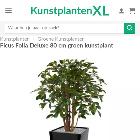
Skip
to
content
Zoeken
naar:
Kunstplanten
/
Groene Kunstplanten
Ficus Folia Deluxe 80 cm groen kunstplant