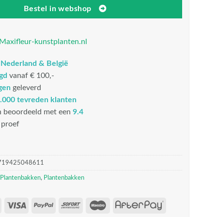
Bestel in webshop
Maxifleur-kunstplanten.nl
n
Nederland & België
rgd
vanaf € 100,-
gen
geleverd
.000 tevreden klanten
n beoordeeld met een
9.4
proef
719425048611
 Plantenbakken
,
Plantenbakken