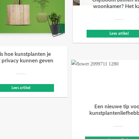
Olijfboom binnen in
woonkamer? Het k
Lees artikel
 is hoe kunstplanten je
 privacy kunnen geven
Lees artikel
Een nieuwe tip vo
kunstplantenliefheb