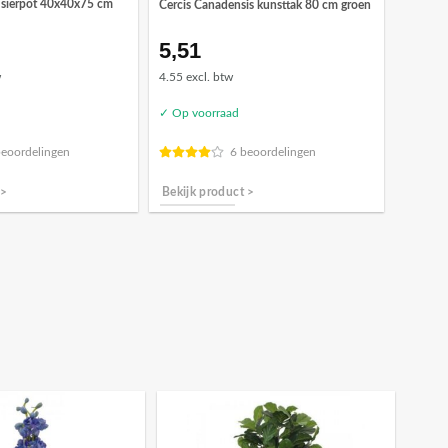
 sierpot 40x40x75 cm
Cercis Canadensis kunsttak 80 cm groen
5,51
w
4.55 excl. btw
✓ Op voorraad
beoordelingen
6 beoordelingen
 >
Bekijk product >