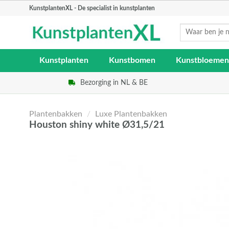
Skip
KunstplantenXL - De specialist in kunstplanten
to
Zoeken
content
naar:
Kunstplanten
Kunstbomen
Kunstbloemen
Bezorging in NL & BE
Plantenbakken
/
Luxe Plantenbakken
Houston shiny white Ø31,5/21