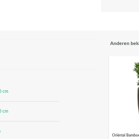
Anderen bek
0 cm
0 cm
n
Oriëntal Bambo