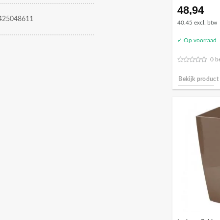
48,94
425048611
40.45 excl. btw
✓ Op voorraad
0 b
Bekijk product