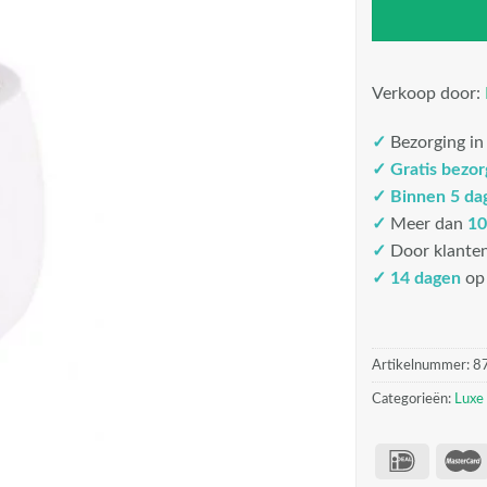
Verkoop door:
✓
Bezorging i
✓
Gratis bezo
✓
Binnen 5 da
✓
Meer dan
10
✓
Door klante
✓ 14 dagen
op 
Artikelnummer:
8
Categorieën:
Luxe