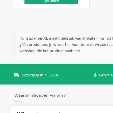
Lees artikel
KunstplantenXL maakt gebruik van affiliate links, di
géén producten, je wordt hiervoor doorverwezen naa
webshop die het product aanbiedt.
Bezorging in NL & BE
Groot aa
Waarom shoppen via ons?
✓ Groot aanbod en lage prijzen