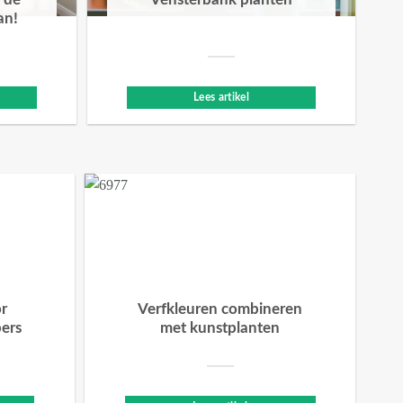
 de
Vensterbank planten
an!
Lees artikel
or
Verfkleuren combineren
bers
met kunstplanten