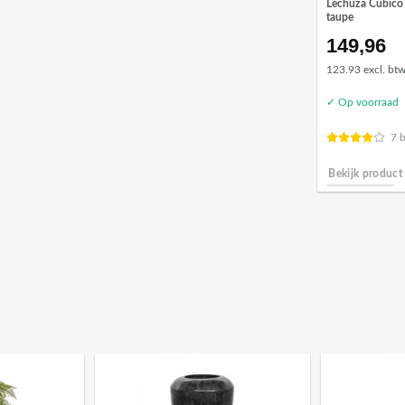
Lechuza Cubico
taupe
149,96
123.93 excl. bt
✓ Op voorraad
7 
Bekijk product