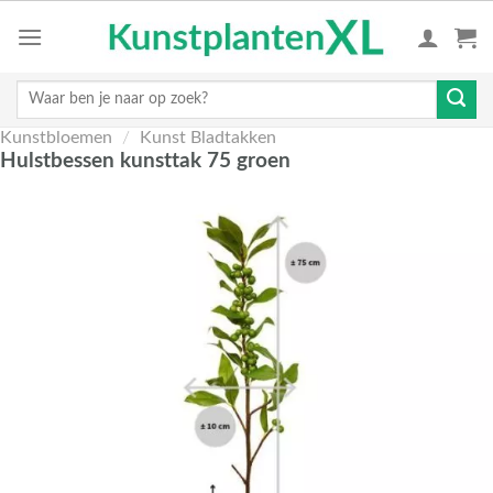
Skip
to
content
Zoeken
naar:
Kunstbloemen
/
Kunst Bladtakken
Hulstbessen kunsttak 75 groen