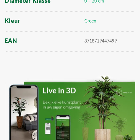
Diameter Klasse
0 – 20 cm
Kleur
Groen
EAN
8718719447499