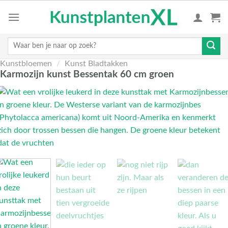
Skip
to
content
Zoeken
naar:
Kunstbloemen
/
Kunst Bladtakken
Karmozijn kunst Bessentak 60 cm groen