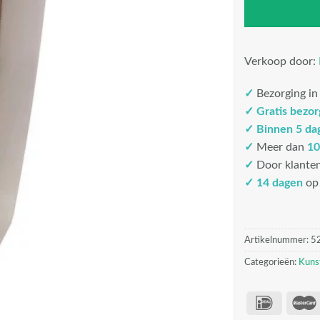
Verkoop door:
✓
Bezorging i
✓
Gratis bezo
✓
Binnen 5 da
✓
Meer dan
10
✓
Door klante
✓ 14 dagen
op 
Artikelnummer:
5
Categorieën:
Kuns