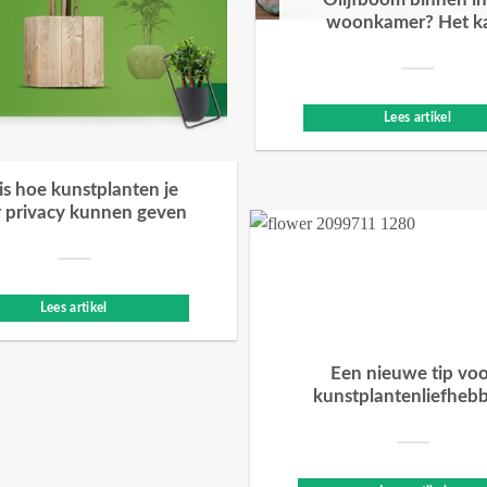
Olijfboom binnen in
woonkamer? Het k
Lees artikel
 is hoe kunstplanten je
 privacy kunnen geven
Lees artikel
Een nieuwe tip vo
kunstplantenliefheb