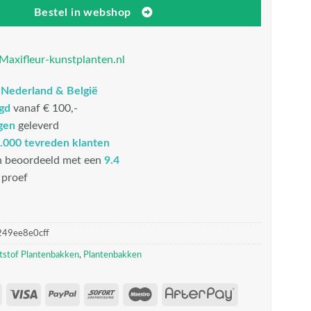
Bestel in webshop
Maxifleur-kunstplanten.nl
n
Nederland & België
rgd
vanaf € 100,-
gen
geleverd
.000 tevreden klanten
n beoordeeld met een
9.4
proef
249ee8e0cff
tstof Plantenbakken
,
Plantenbakken