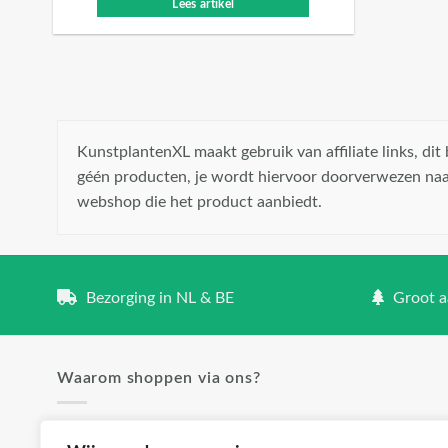
Lees artikel
KunstplantenXL maakt gebruik van affiliate links, di
géén producten, je wordt hiervoor doorverwezen naa
webshop die het product aanbiedt.
Bezorging in NL & BE
Groot aa
Waarom shoppen via ons?
✓ Groot aanbod en lage prijzen