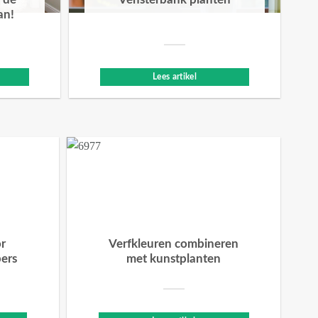
 de
Vensterbank planten
an!
Lees artikel
or
Verfkleuren combineren
bers
met kunstplanten