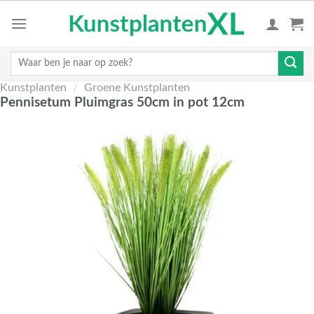
Skip
to
content
Zoeken
naar:
Kunstplanten
/
Groene Kunstplanten
Pennisetum Pluimgras 50cm in pot 12cm