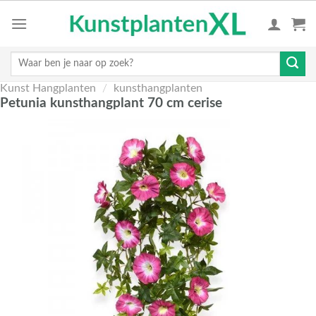
Skip
to
content
Zoeken
naar:
Kunst Hangplanten
/
kunsthangplanten
Petunia kunsthangplant 70 cm cerise