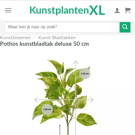
Skip
to
content
Zoeken
naar:
Kunstbloemen
/
Kunst Bladtakken
Pothos kunstbladtak deluxe 50 cm