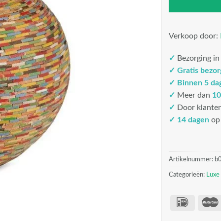
Verkoop door:
✓
Bezorging i
✓
Gratis bezo
✓
Binnen 5 da
✓
Meer dan
10
✓
Door klante
✓ 14 dagen
op 
Artikelnummer:
b
Categorieën:
Luxe