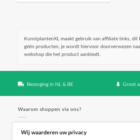
KunstplantenXL maakt gebruik van affiliate links, di
géén producten, je wordt hiervoor doorverwezen naa
webshop die het product aanbiedt.
Bezorging in NL & BE
Groot aa
Waarom shoppen via ons?
✓ Groot aanbod en lage prijzen
Wij waarderen uw privacy
✓ Klanttevredenheid staat voorop