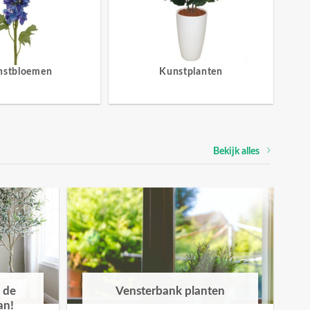
nstbloemen
Kunstplanten
Bekijk alles
 de
Vensterbank planten
an!