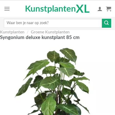
Skip
to
content
Zoeken
naar:
Kunstplanten
/
Groene Kunstplanten
Syngonium deluxe kunstplant 85 cm