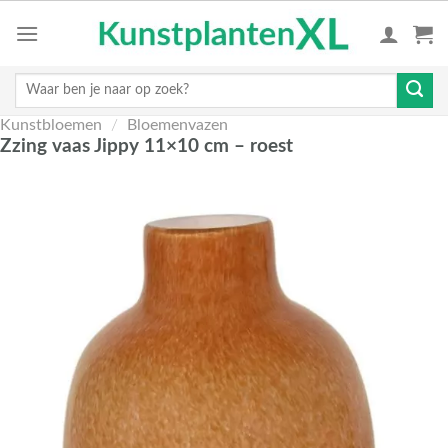
Skip
to
content
Zoeken
naar:
Kunstbloemen
/
Bloemenvazen
Zzing vaas Jippy 11×10 cm – roest